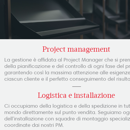
Project management
La gestione è affidata al Project Manager che si pre
della pianificazione e del controllo di ogni fase del p
garantendo così la massima attenzione alle esigenze
ciascun cliente e il perfetto conseguimento del risulta
Logistica e installazione
Ci occupiamo della logistica e della spedizione in tutt
mondo direttamente sul punto vendita. Seguiamo ogn
dell'installazione con squadre di montaggio speciali
coordinate dai nostri PM.