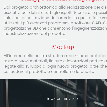
Dal progetto architettonico alla realizzazione dei di
esecutivi per definire tutti gli aspetti tecnici e le possib
soluzioni di costruzione dell’arredo. In questa fase 
utilizzati i più avanzati programmi e software CAD-C
progettazione 3D che consentono l’ingegnerizzazion
industrializzazione del prodotto.
Mockup
All’interno della nostra struttura realizziamo prototipi
testare nuovi materiali, finiture e lavorazioni particola
legate allo sviluppo di ogni nuovo progetto, oltre che
collaudare il prodotto e controllarne la qualità.
WATCH THE VIDEO