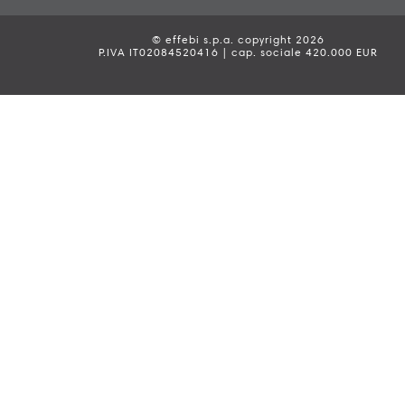
© effebi s.p.a. copyright 2026
P.IVA IT02084520416 | cap. sociale 420.000 EUR