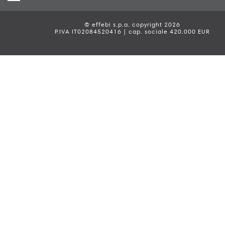
© effebi s.p.a. copyright 2026
P.IVA IT02084520416 | cap. sociale 420.000 EUR