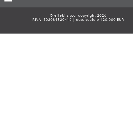
© effebi s.p.a. copyright 2026
P.IVA IT02084520416 | cap. sociale 420.000 EUR