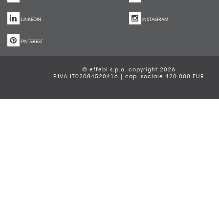
LINKEDIN
INSTAGRAM
PINTEREST
© effebi s.p.a. copyright 2026
P.IVA IT02084520416 | cap. sociale 420.000 EUR