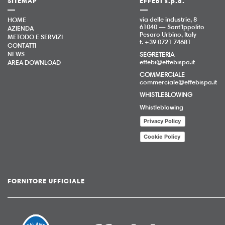
SITEMAP
EFFEBI s.p.a.
via delle industrie, 8
HOME
61040 — Sant’Ippolito
AZIENDA
Pesaro Urbino, Italy
METODO E SERVIZI
t. +39 0721 74681
CONTATTI
NEWS
SEGRETERIA
effebi@effebispa.it
AREA DOWNLOAD
COMMERCIALE
commerciale@effebispa.it
WHISTLEBLOWING
Whistleblowing
Privacy Policy
Cookie Policy
FORNITORE UFFICIALE