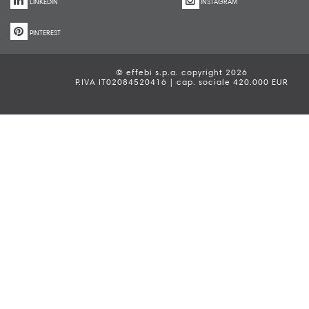
LINKEDIN
INSTAGRAM
PINTEREST
© effebi s.p.a. copyright 2026
P.IVA IT02084520416 | cap. sociale 420.000 EUR