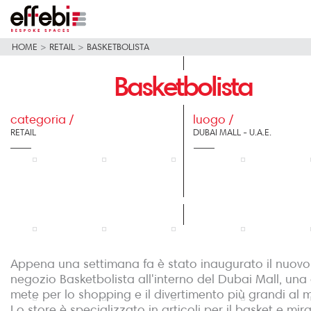
HOME
>
RETAIL
>
BASKETBOLISTA
Basketbolista
categoria /
luogo /
RETAIL
DUBAI MALL - U.A.E.
Appena una settimana fa è stato inaugurato il nuovo
negozio Basketbolista all'interno del Dubai Mall, una 
mete per lo shopping e il divertimento più grandi al
Lo store è specializzato in articoli per il basket e mir