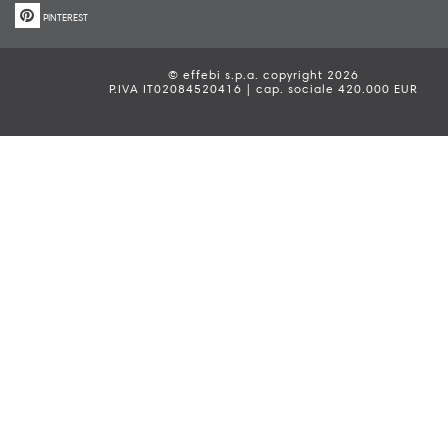
PINTEREST
© effebi s.p.a. copyright 2026
P.IVA IT02084520416 | cap. sociale 420.000 EUR