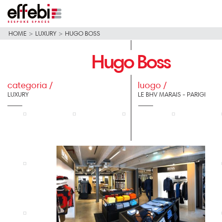
HOME
>
LUXURY
>
HUGO BOSS
Hugo Boss
categoria /
luogo /
LUXURY
LE BHV MARAIS - PARIGI