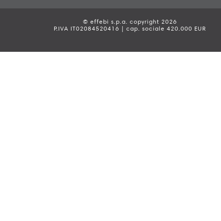
© effebi s.p.a. copyright 2026
P.IVA IT02084520416 | cap. sociale 420.000 EUR