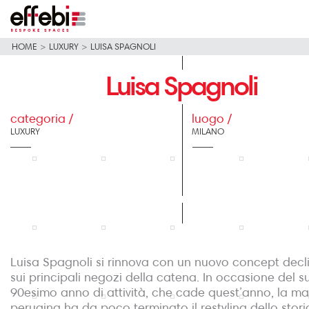
HOME
>
LUXURY
>
LUISA SPAGNOLI
Luisa Spagnoli
categoria /
luogo /
LUXURY
MILANO
Luisa Spagnoli si rinnova con un nuovo concept decl
sui principali negozi della catena. In occasione del s
90esimo anno di attività, che cade quest’anno, la ma
perugina ha da poco terminato il restyling dello stori