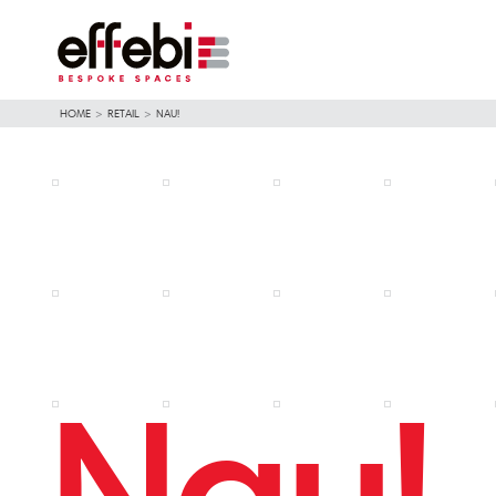
HOME
>
RETAIL
>
NAU!
Nau!