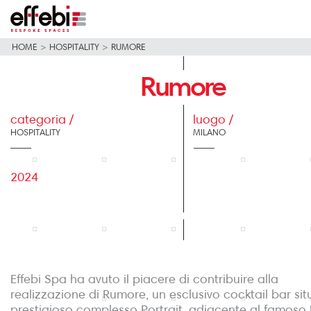
HOME
>
HOSPITALITY
>
RUMORE
Rumore
categoria /
luogo /
HOSPITALITY
MILANO
2024
Effebi Spa ha avuto il piacere di contribuire alla
realizzazione di Rumore, un esclusivo cocktail bar sit
prestigioso complesso Portrait, adiacente al famoso 