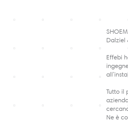
SHOEMAR
Dalziel
Effebi h
ingegne
all’inst
Tutto i
azienda
cercando
Ne è con