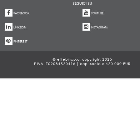
SEGUICI SU
FACEBOOK
YOUTUBE
LINKEDIN
INSTAGRAM
PINTEREST
© effebi s.p.a. copyright 2026
P.IVA IT02084520416 | cap. sociale 420.000 EUR