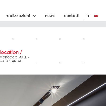
realizzazioni
news
contatti
IT
EN
location /
MOROCCO MALL -
CASABLANCA