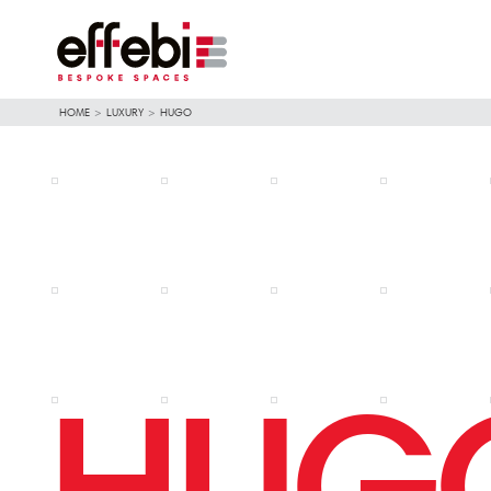
HOME
>
LUXURY
>
HUGO
HUG