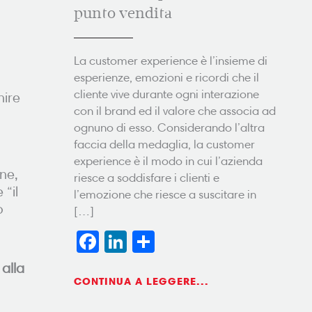
punto vendita
La customer experience è l’insieme di
esperienze, emozioni e ricordi che il
cliente vive durante ogni interazione
nire
con il brand ed il valore che associa ad
ognuno di esso. Considerando l’altra
faccia della medaglia, la customer
experience è il modo in cui l’azienda
one,
riesce a soddisfare i clienti e
“il
l’emozione che riesce a suscitare in
o
[…]
Facebook
LinkedIn
Condividi
alla
CONTINUA A LEGGERE...