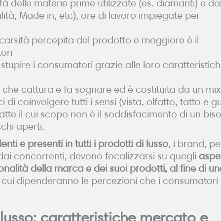
tà delle materie prime utilizzate (es. diamanti) e da
lità, Made in, etc), ore di lavoro impiegate per
scarsità percepita del prodotto e maggiore è il
ori
stupire i consumatori grazie alle loro caratteristic
che cattura e fa sognare ed è costituita da un mix
di coinvolgere tutti i sensi (vista, olfatto, tatto e g
atte il cui scopo non è il soddisfacimento di un bi
chi aperti.
i e presenti in tutti i prodotti di lusso
, i brand, pe
 dai concorrenti, devono focalizzarsi su quegli
aspet
alità della marca e dei suoi prodotti, al fine di u
a cui dipenderanno le percezioni che i consumatori
i lusso: caratteristiche mercato e