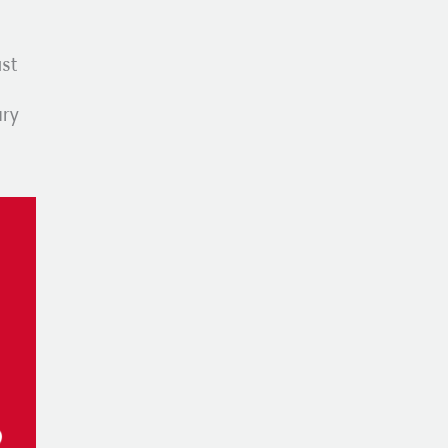
st
ury