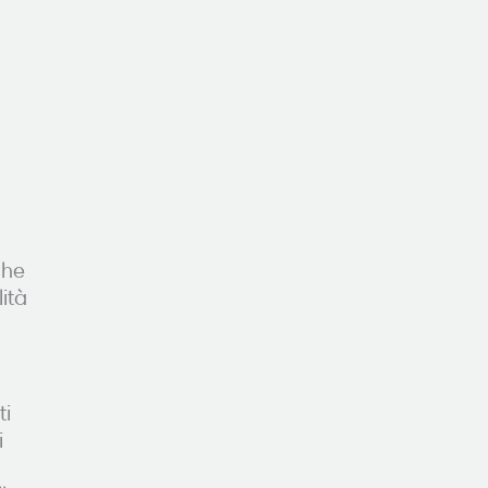
che
ità
ti
i