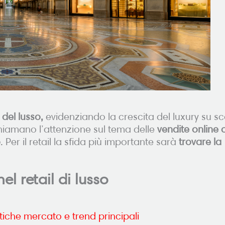
i del lusso,
evidenziando la crescita del luxury su sc
chiamano l’attenzione sul tema delle
vendite online 
o
. Per il retail la sfida più importante sarà
trovare la
l retail di lusso
istiche mercato e trend principali