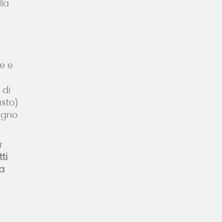
lla
he e
 di
usto)
sogno
r
ti
na