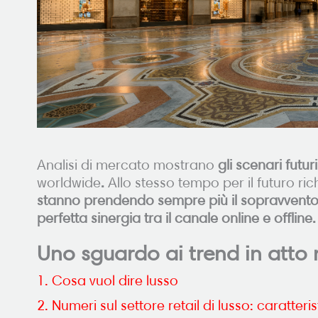
Analisi di mercato mostrano
gli scenari futur
worldwide
.
Allo stesso tempo per il futuro ri
stanno prendendo sempre più il sopravvent
perfetta sinergia tra il canale online e offline.
Uno sguardo ai trend in atto ne
1. Cosa vuol dire lusso
2. Numeri sul settore retail di lusso: caratter