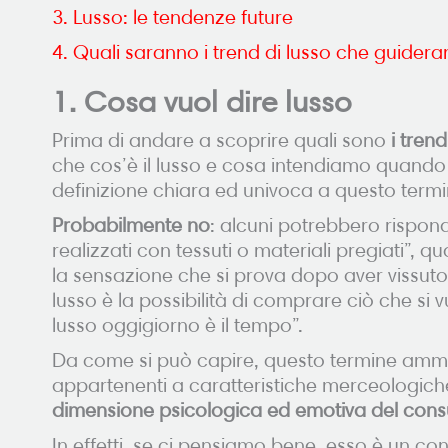
3. Lusso: le tendenze future
4. Quali saranno i trend di lusso che guidera
1. Cosa vuol dire lusso
Prima di andare a scoprire quali sono
i trend
che cos’è il lusso e cosa intendiamo quando 
definizione chiara ed univoca a questo term
Probabilmente no
: alcuni potrebbero risponde
realizzati con tessuti o materiali pregiati”, 
la sensazione che si prova dopo aver vissuto 
lusso è la possibilità di comprare ciò che si v
lusso oggigiorno è il tempo”.
Da come si può capire, questo termine ammette
appartenenti a caratteristiche merceologic
dimensione psicologica ed emotiva del con
In effetti, se ci pensiamo bene, esso è un co