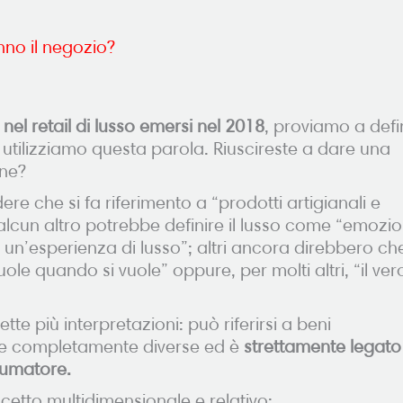
nno il negozio?
 nel retail di lusso emersi nel 2018
, proviamo a defi
utilizziamo questa parola. Riuscireste a dare una
ine?
re che si fa riferimento a “prodotti artigianali e
qualcun altro potrebbe definire il lusso come “emozi
un’esperienza di lusso”; altri ancora direbbero che 
uole quando si vuole” oppure, per molti altri, “il ver
 più interpretazioni: può riferirsi a beni
he completamente diverse ed è
strettamente legato 
sumatore.
ncetto multidimensionale e relativo: