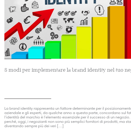
8 modi per implementare la brand identity nel tuo ne
La brand identity rappresenta un fattore determinante per il posizionament
aziendale e gli esperti, da qualche anno a questa parte, concordano sul fa
l’identità del marchio è l’elemento essenziale per il successo di un negozio
perché, oggi, i negozianti non sono più semplici fornitori di prodotti, ma st
diventando sempre più dei veri […]