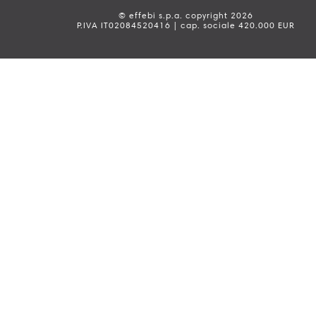
© effebi s.p.a. copyright 2026
P.IVA IT02084520416 | cap. sociale 420.000 EUR